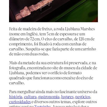
Feita de madeira de freixo, a roda Ljublana Marshes
(nome em Inglês), tem 5 cm de espessura e um
diâmetro de 72 cm. O eixo de carvalho, de 124 cm de
comprimento, foi fixado à roda com cunhas de
carvalho. Suspeita-se que fazia parte de um carrinho
de mão com duas rodas.
Mais da metade da sua estrutura foi preservada, e na
fotografia, encontrada no site do museu da cidade de
Ljublana, podemos ver o orifício de formato
quadrado que funcionava como encaixe do eixo de
carvalho.
Para mergulhar ainda mais no fascinante universo da
história
,
cultura
,
gastronomia
,
lugares
,
negócios
,
curiosidades
e diversos outros temas, explore outros
artigos aqui na
Tuguinha
. A nossa missão é dar a