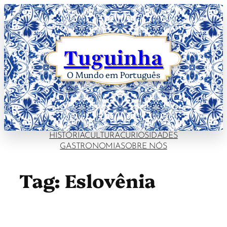
Skip
to
content
Tuguinha
O Mundo em Português
HISTÓRIA
CULTURA
CURIOSIDADES
GASTRONOMIA
SOBRE NÓS
Tag:
Eslovênia