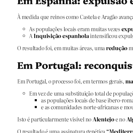
Em Espanha: expulsão e
À medida que reinos como Castela e Aragão avanç
As populações locais eram muitas vezes
exp
A
Inquisição espanhola
intensificou expul
O resultado foi, em muitas áreas, uma
redução
ma
Em Portugal: reconquis
Em Portugal, o processo foi, em termos gerais,
ma
Em vez de uma substituição total de popula
as populações locais de base ibero‑rom
e as comunidades norte‑africanas e mou
Isto é particularmente visível no
Alentejo
e no
Al
O resultado é uma assinatura genética
“Mediterr