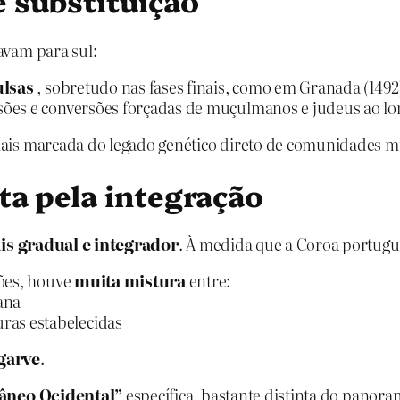
 substituição
avam para sul:
ulsas
, sobretudo nas fases finais, como em Granada (1492
sões e conversões forçadas de muçulmanos e judeus ao lo
is marcada do legado genético direto de comunidades m
ta pela integração
is gradual e integrador
. À medida que a Coroa portugue
ções, houve
muita mistura
entre:
ana
ras estabelecidas
garve
.
âneo Ocidental”
específica, bastante distinta do panora