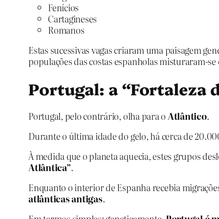
Fenícios
Cartagineses
Romanos
Estas sucessivas vagas criaram uma paisagem gen
populações das costas espanholas misturaram‑se co
Portugal: a “Fortaleza 
Portugal, pelo contrário, olha para o
Atlântico
.
Durante o última idade do gelo, há cerca de 20.0
À medida que o planeta aquecia, estes grupos desl
Atlântica”
.
Enquanto o interior de Espanha recebia migrações
atlânticas antigas
.
Em termos simples: geneticamente,
Portugal é m