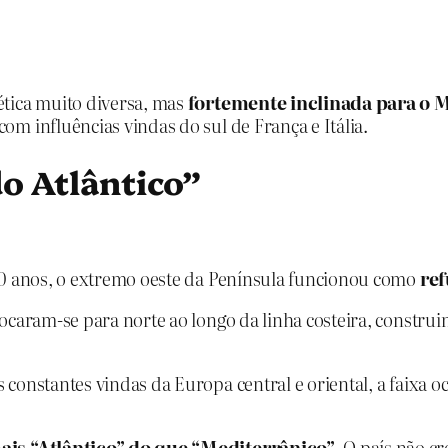
ética muito diversa, mas
fortemente inclinada para o 
m influências vindas do sul de França e Itália.
do Atlântico”
00 anos, o extremo oeste da Península funcionou como
ref
ocaram‑se para norte ao longo da linha costeira, construi
 constantes vindas da Europa central e oriental, a faixa 
ais “Atlântico” do que “Mediterrânico”
. O país não cr