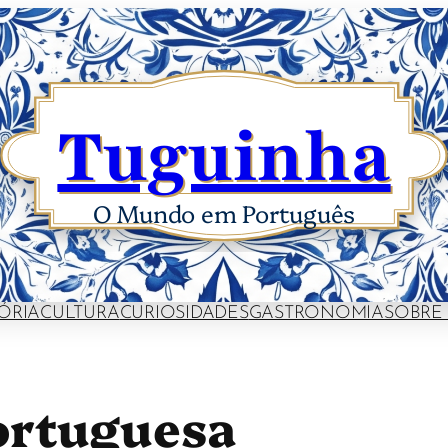
Tuguinha
O Mundo em Português
ÓRIA
CULTURA
CURIOSIDADES
GASTRONOMIA
SOBRE
ortuguesa