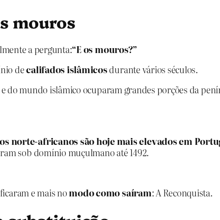
os mouros
elmente a pergunta:
“E os mouros?”
ínio de
califados islâmicos
durante vários séculos.
ica e do mundo islâmico ocuparam grandes porções da pení
os norte‑africanos são hoje mais elevados em Portu
veram sob domínio muçulmano até 1492.
ficaram e mais no
modo como saíram
: A Reconquista.