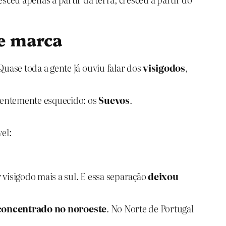
e marca
uase toda a gente já ouviu falar dos
visigodos
,
quentemente esquecido: os
Suevos
.
el:
 visigodo mais a sul. E essa separação
deixou
concentrado no noroeste
. No Norte de Portugal