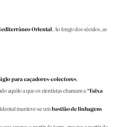
Mediterrâneo Oriental
. Ao longo dos séculos, as
úgio para caçadores‑colectores
.
ndo aquilo a que os cientistas chamam a
“Faixa
ocidental manteve‑se um
bastião de linhagens
esceu apenas a partir da terra, cresceu a partir do