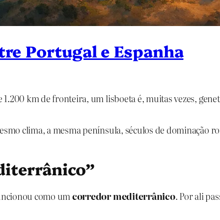
ntre Portugal e Espanha
 1.200 km de fronteira, um lisboeta é, muitas vezes, gen
 o mesmo clima, a mesma península, séculos de dominaç
iterrânico”
a funcionou como um
corredor mediterrânico
. Por ali pa