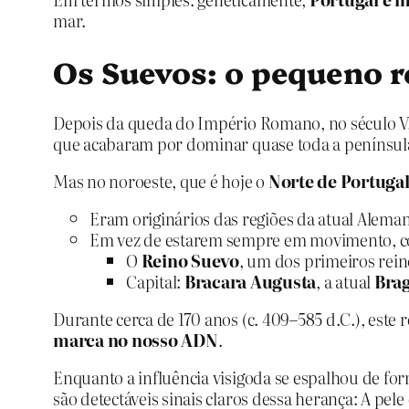
mar.
Os Suevos: o pequeno 
Depois da queda do Império Romano, no século V, 
que acabaram por dominar quase toda a península 
Mas no noroeste, que é hoje o
Norte de Portugal 
Eram originários das regiões da atual Alema
Em vez de estarem sempre em movimento, co
O
Reino Suevo
, um dos primeiros rei
Capital:
Bracara Augusta
, a atual
Bra
Durante cerca de 170 anos (c. 409–585 d.C.), este
marca no nosso ADN
.
Enquanto a influência visigoda se espalhou de for
são detectáveis sinais claros dessa herança: A pele 