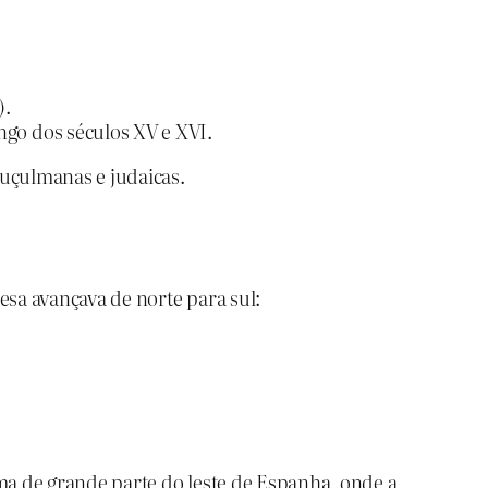
).
ngo dos séculos XV e XVI.
uçulmanas e judaicas.
sa avançava de norte para sul:
ma de grande parte do leste de Espanha, onde a