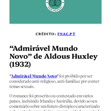
CRÉDITO:
FNAC.PT
“Admirável Mundo
Novo” de Aldous Huxley
(1932)
“
Admirável Mundo Novo
“
foi proibido por ser
considerado anti-religioso, anti-família e por conter
temas sexuais.
O romance foi proscrito ou contestado em vários
países, incluindo Irlanda e Austrália, devido ao seu
comentário sobre um futuro distópico caracterizado