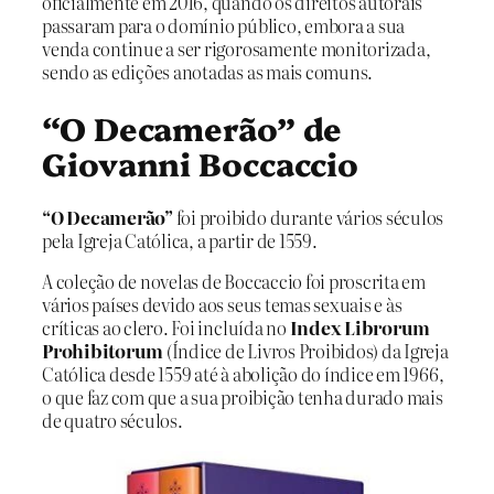
oficialmente em 2016, quando os direitos autorais
passaram para o domínio público, embora a sua
venda continue a ser rigorosamente monitorizada,
sendo as edições anotadas as mais comuns.
“O Decamerão” de
Giovanni Boccaccio
“O Decamerão”
foi proibido durante vários séculos
pela Igreja Católica, a partir de 1559.
A coleção de novelas de Boccaccio foi proscrita em
vários países devido aos seus temas sexuais e às
críticas ao clero. Foi incluída no
Index Librorum
Prohibitorum
(Índice de Livros Proibidos) da Igreja
Católica desde 1559 até à abolição do índice em 1966,
o que faz com que a sua proibição tenha durado mais
de quatro séculos.