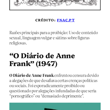
CRÉDITO:
FNAC.PT
Razões principais para a proibição: Uso de conteúdo
sexual, linguagem vulgar e sátiras sobre figuras
religiosas.
“O Diário de Anne
Frank” (1947)
O Diário de Anne Frank
enfrentou censura devido
a alegações de que desafiava certas crenças políticas
ou sociais. Foi esporadicamente proibido ou
questionado por alegações infundadas de que seria
“pornográfico” ou “demasiado deprimente”.