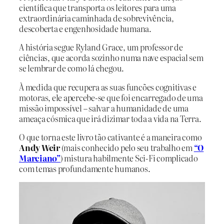
científica que transporta os leitores para uma
extraordinária caminhada de sobrevivência,
descoberta e engenhosidade humana.
A história segue Ryland Grace, um professor de
ciências, que acorda sozinho numa nave espacial sem
se lembrar de como lá chegou.
À medida que recupera as suas funcões cognitivas e
motoras, ele apercebe-se que foi encarregado de uma
missão impossível – salvar a humanidade de uma
ameaça cósmica que irá dizimar toda a vida na Terra.
O que torna este livro tão cativante é a maneira como
Andy Weir
(mais conhecido pelo seu trabalho em
“O
Marciano”
) mistura habilmente Sci-Fi complicado
com temas profundamente humanos.