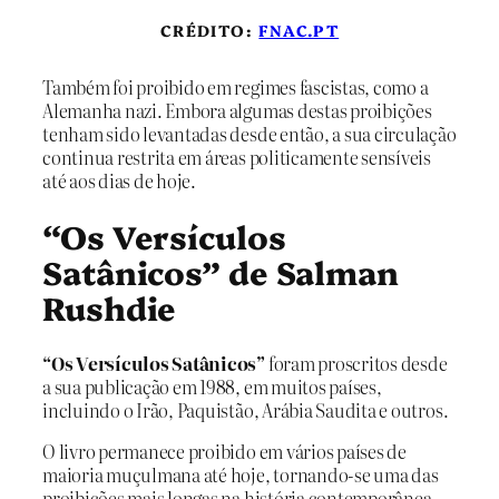
CRÉDITO:
FNAC.PT
Também foi proibido em regimes fascistas, como a
Alemanha nazi. Embora algumas destas proibições
tenham sido levantadas desde então, a sua circulação
continua restrita em áreas politicamente sensíveis
até aos dias de hoje.
“Os Versículos
Satânicos” de Salman
Rushdie
“Os Versículos Satânicos”
foram proscritos desde
a sua publicação em 1988, em muitos países,
incluindo o Irão, Paquistão, Arábia Saudita e outros.
O livro permanece proibido em vários países de
maioria muçulmana até hoje, tornando-se uma das
proibições mais longas na história contemporânea.