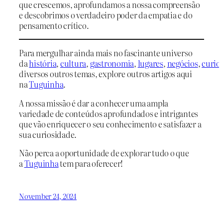
que crescemos, aprofundamos a nossa compreensão
e descobrimos o verdadeiro poder da empatia e do
pensamento crítico.
Para mergulhar ainda mais no fascinante universo
da
história
,
cultura
,
gastronomia
,
lugares
,
negócios
,
curio
diversos outros temas, explore outros artigos aqui
na
Tuguinha
.
A nossa missão é dar a conhecer uma ampla
variedade de conteúdos aprofundados e intrigantes
que vão enriquecer o seu conhecimento e satisfazer a
sua curiosidade.
Não perca a oportunidade de explorar tudo o que
a
Tuguinha
tem para oferecer!
November 24, 2024