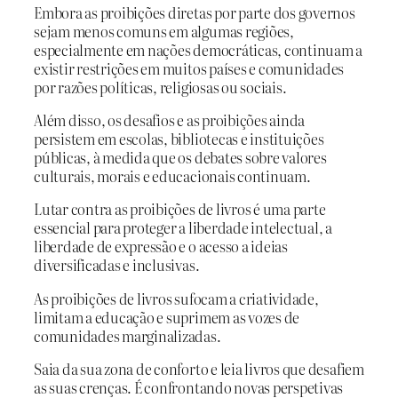
Embora as proibições diretas por parte dos governos
sejam menos comuns em algumas regiões,
especialmente em nações democráticas, continuam a
existir restrições em muitos países e comunidades
por razões políticas, religiosas ou sociais.
Além disso, os desafios e as proibições ainda
persistem em escolas, bibliotecas e instituições
públicas, à medida que os debates sobre valores
culturais, morais e educacionais continuam.
Lutar contra as proibições de livros é uma parte
essencial para proteger a liberdade intelectual, a
liberdade de expressão e o acesso a ideias
diversificadas e inclusivas.
As proibições de livros sufocam a criatividade,
limitam a educação e suprimem as vozes de
comunidades marginalizadas.
Saia da sua zona de conforto e leia livros que desafiem
as suas crenças. É confrontando novas perspetivas