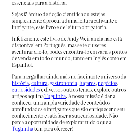
essenciais para a história.
Sejas fã árduo de ficção científica ou estejas
simplesmente à procura duma leitura cativante e
intrigante, este livro é de leitura obrigatória.
Infelizmente este livro de Andy Weir ainda não está
disponível em Português, mas se te quiseres
aventurar a le-lo, podes encontra-lo em vários pontos
de venda em todo o mundo, tanto em Inglês como em
Espanhol.
Para mergulhar ainda mais no fascinante universo da
história
,
cultura
,
gastronomia
,
lugares
,
negócios
,
curiosidades
e diversos outros temas, explore outros
artigos aqui na
Tuguinha
. A nossa missão é dar a
conhecer uma ampla variedade de conteúdos
aprofundados e intrigantes que vão enriquecer o seu
conhecimento e satisfazer a sua curiosidade. Não
perca a oportunidade de explorar tudo o que a
Tuguinha
tem para oferecer!