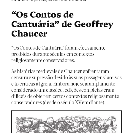
“Os Contos de
Cantuária” de Geoffrey
Chaucer
“Os Contos de Cantuária” foram efetivamente
proibidos durante séculos em contextos
religiosamente conservadores.
As histórias medievais de Chaucer enfrentaram
censura e supressão devido às suas passagens lascivas
e às críticas à Igreja. Embora hoje seja amplamente
considerado um clássico, edições completas eram
difíceis de obter em certos contextos religiosamente
conservadores (desde o século XV em diante).