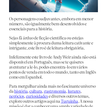
Os personagens coadjuvantes, embora em menor
número, são igualmente bem desenvolvidos e
essenciais para a história.
Sejas fã árduo de ficção científica ou estejas
simplesmente à procura duma leitura cativante e
intrigante, este livro é de leitura obrigatória.
Infelizmente este livro de Andy Weir ainda não está
disponível em Português, mas se te quiseres
aventurar a le-lo, podes encontra-lo em vários
pontos de venda em todo o mundo, tanto em Inglês
como em Espanhol.
Para mergulhar ainda mais no fascinante universo
da
história
,
cultura
,
gastronomia
,
lugares
,
negócios
,
curiosidades
e diversos outros temas,
explore outros artigos aqui na
Tuguinha
. A nossa
missão é dar a conhecer uma ampla variedade de