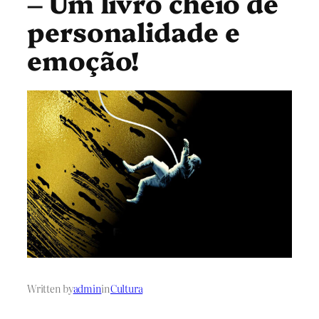
– Um livro cheio de
personalidade e
emoção!
Written by
admin
in
Cultura