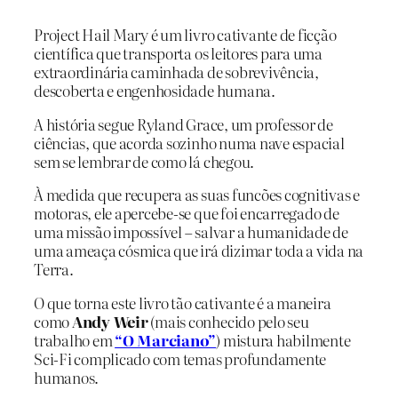
Project Hail Mary é um livro cativante de ficção
científica que transporta os leitores para uma
extraordinária caminhada de sobrevivência,
descoberta e engenhosidade humana.
A história segue Ryland Grace, um professor de
ciências, que acorda sozinho numa nave espacial
sem se lembrar de como lá chegou.
À medida que recupera as suas funcões cognitivas e
motoras, ele apercebe-se que foi encarregado de
uma missão impossível – salvar a humanidade de
uma ameaça cósmica que irá dizimar toda a vida na
Terra.
O que torna este livro tão cativante é a maneira
como
Andy Weir
(mais conhecido pelo seu
trabalho em
“O Marciano”
) mistura habilmente
Sci-Fi complicado com temas profundamente
humanos.