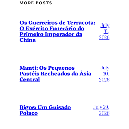
MORE POSTS
Os Guerreiros de Terracota:
July
O Exército Funerário do
31,
Primeiro Imperador da
2026
China
July
Manti: Os Pequenos
Pastéis Recheados da Ásia
30,
Central
2026
Bigos: Um Guisado
July 29,
Polaco
2026