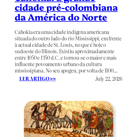
cidade pré-colombiana
da América do Norte
Cahokia era uma cidade indígena americana
situada do outro lado do rio Mississippi, em frente
à actual cidade de St. Louis, no que é hoje o
sudoeste do Illinois. Existiu aproximadamente
entre 1050 e 1350 d.C. e tornou-se o maior e mais
influente povoamento urbano da cultura
mississipiana. No seu apogeu, por volta de 1100…
:
LER ARTIGO
July 22, 2026
>>
C
a
h
o
k
i
a
:
a