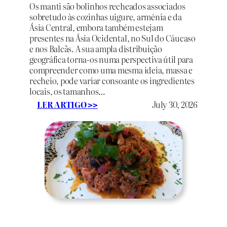
Os manti são bolinhos recheados associados
sobretudo às cozinhas uigure, arménia e da
Ásia Central, embora também estejam
presentes na Ásia Ocidental, no Sul do Cáucaso
e nos Balcãs. A sua ampla distribuição
geográfica torna-os numa perspectiva útil para
compreender como uma mesma ideia, massa e
recheio, pode variar consoante os ingredientes
locais, os tamanhos…
:
LER ARTIGO
July 30, 2026
>>
M
a
n
t
i
:
O
s
P
e
q