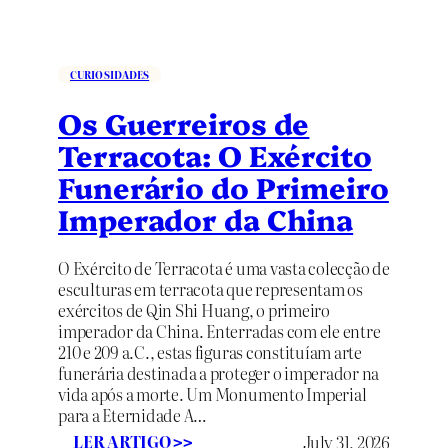
r
t
u
g
CURIOSIDADES
a
l
Os Guerreiros de
e
Terracota: O Exército
E
s
Funerário do Primeiro
p
Imperador da China
a
n
h
O Exército de Terracota é uma vasta colecção de
a
esculturas em terracota que representam os
exércitos de Qin Shi Huang, o primeiro
imperador da China. Enterradas com ele entre
210 e 209 a.C., estas figuras constituíam arte
funerária destinada a proteger o imperador na
vida após a morte. Um Monumento Imperial
para a Eternidade A…
:
LER ARTIGO
July 31, 2026
>>