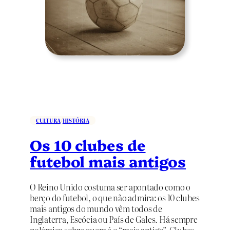
Á
r
v
o
r
e
s
d
e
S
a
CULTURA
/
HISTÓRIA
n
g
Os 10 clubes de
u
futebol mais antigos
e
-
d
O Reino Unido costuma ser apontado como o
e
berço do futebol, o que não admira: os 10 clubes
-
mais antigos do mundo vêm todos de
D
Inglaterra, Escócia ou País de Gales. Há sempre
r
polémica sobre quem é o “mais antigo”. Clubes