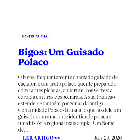
u
e
n
o
s
P
GASTRONOMIA
a
s
Bigos: Um Guisado
t
Polaco
é
i
s
O bigos, frequentemente chamado guisado de
R
caçador, é um prato polaco quente preparado
e
com carnes picadas, chucrute, couve fresca
c
cortada em tiras e especiarias. A sua tradição
h
estende-se também por zonas da antiga
e
Comunidade Polaco-Lituana, o que faz dele um
a
guisado com uma forte identidade polaca e
d
uma história regional mais ampla. Um Nome
o
de…
s
:
LER ARTIGO
July 29, 2026
>>