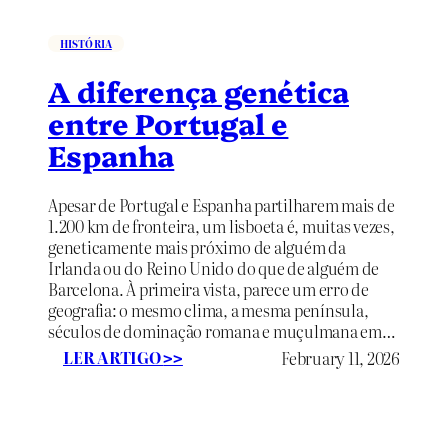
a
c
o
HISTÓRIA
m
A diferença genética
e
r
entre Portugal e
c
Espanha
i
a
l
Apesar de Portugal e Espanha partilharem mais de
q
1.200 km de fronteira, um lisboeta é, muitas vezes,
u
geneticamente mais próximo de alguém da
e
Irlanda ou do Reino Unido do que de alguém de
m
Barcelona. À primeira vista, parece um erro de
o
geografia: o mesmo clima, a mesma península,
l
séculos de dominação romana e muçulmana em…
d
:
LER ARTIGO
February 11, 2026
o
>>
A
u
d
o
i
m
f
u