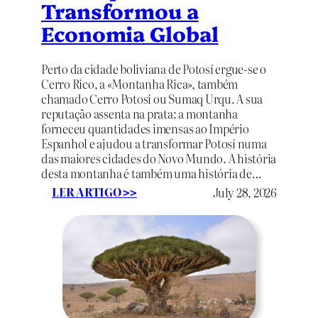
t
Transformou a
a
Economia Global
:
O
E
Perto da cidade boliviana de Potosí ergue-se o
x
Cerro Rico, a «Montanha Rica», também
é
chamado Cerro Potosí ou Sumaq Urqu. A sua
r
reputação assenta na prata: a montanha
c
forneceu quantidades imensas ao Império
i
Espanhol e ajudou a transformar Potosí numa
t
das maiores cidades do Novo Mundo. A história
o
desta montanha é também uma história de…
F
:
LER ARTIGO
July 28, 2026
>>
u
P
n
o
e
t
r
o
á
s
r
í
i
:
o
A
d