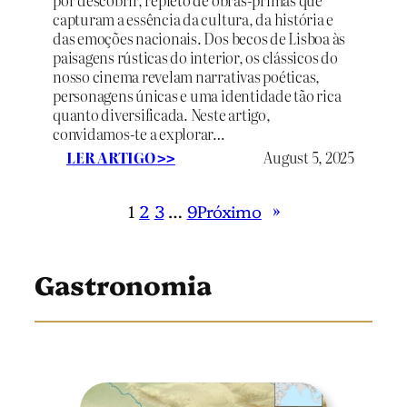
e
capturam a essência da cultura, da história e
s
das emoções nacionais. Dos becos de Lisboa às
a
paisagens rústicas do interior, os clássicos do
:
nosso cinema revelam narrativas poéticas,
I
personagens únicas e uma identidade tão rica
n
quanto diversificada. Neste artigo,
f
convidamos-te a explorar…
l
:
LER ARTIGO
August 5, 2025
>>
u
1
ê
0
n
1
2
3
…
9
Próximo
»
C
c
l
i
á
a
s
Gastronomia
s
s
e
i
A
c
r
o
t
s
i
d
s
o