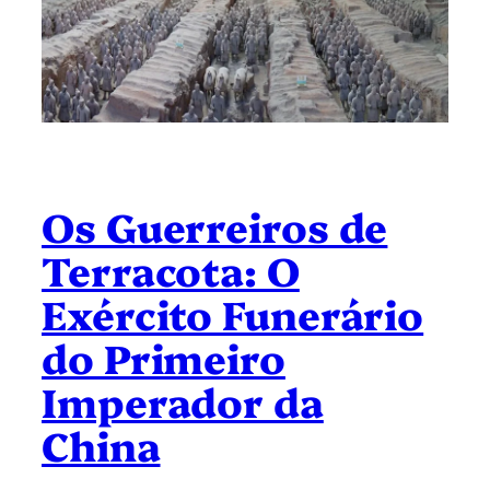
Os Guerreiros de
Terracota: O
Exército Funerário
do Primeiro
Imperador da
China