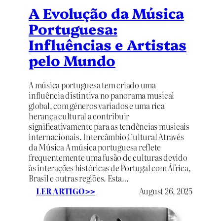
l
A Evolução da Música
m
Portuguesa:
a
i
Influências e Artistas
s
pelo Mundo
a
n
t
A música portuguesa tem criado uma
i
influência distintiva no panorama musical
g
global, com géneros variados e uma rica
o
herança cultural a contribuir
s
significativamente para as tendências musicais
internacionais. Intercâmbio Cultural Através
da Música A música portuguesa reflete
frequentemente uma fusão de culturas devido
às interações históricas de Portugal com África,
Brasil e outras regiões. Esta…
:
LER ARTIGO
August 26, 2025
>>
A
E