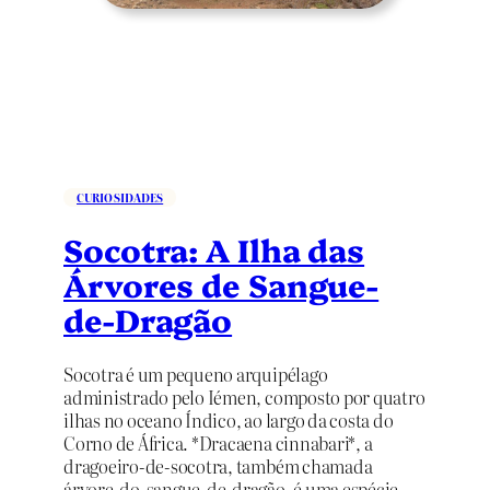
C
o
i
P
d
r
a
i
d
m
e
e
d
i
a
r
P
CURIOSIDADES
o
r
I
a
Socotra: A Ilha das
m
t
p
Árvores de Sangue-
a
e
q
de-Dragão
r
u
a
e
d
Socotra é um pequeno arquipélago
T
o
administrado pelo Iémen, composto por quatro
r
r
ilhas no oceano Índico, ao largo da costa do
a
d
Corno de África. *Dracaena cinnabari*, a
n
a
dragoeiro-de-socotra, também chamada
s
C
árvore-do-sangue-de-dragão, é uma espécie