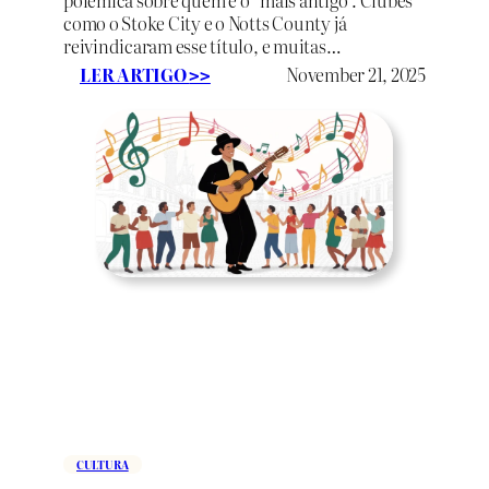
a
como o Stoke City e o Notts County já
g
reivindicaram esse título, e muitas…
ã
:
LER ARTIGO
November 21, 2025
>>
o
O
s
1
0
c
l
u
b
e
s
d
e
f
u
t
e
b
CULTURA
o