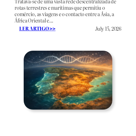
Tratava-se de uma vasta rede descentralizada de
b
rotas terrestres e marítimas que permitiu o
i
comércio, as viagens e o contacto entre a Ásia, a
a
África Oriental e…
n
:
LER ARTIGO
July 15, 2026
a
>>
A
d
R
a
o
A
t
m
a
é
d
r
a
i
S
c
e
a
d
d
a
o
:
N
a
o
r
r
o
t
t
e