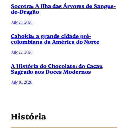
Socotra: A Ilha das Árvores de Sangue-
de-Dragão
July 23, 2026
Cahokia: a grande cidade pré-
colombiana da América do Norte
July 22, 2026
A História do Chocolate: do Cacau
Sagrado aos Doces Modernos
July 16, 2026
História