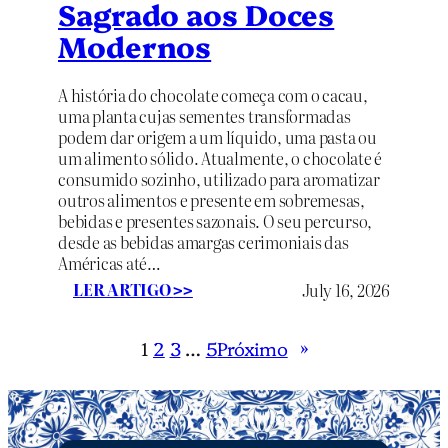
Sagrado aos Doces
Modernos
A história do chocolate começa com o cacau,
uma planta cujas sementes transformadas
podem dar origem a um líquido, uma pasta ou
um alimento sólido. Atualmente, o chocolate é
consumido sozinho, utilizado para aromatizar
outros alimentos e presente em sobremesas,
bebidas e presentes sazonais. O seu percurso,
desde as bebidas amargas cerimoniais das
Américas até…
:
LER ARTIGO
July 16, 2026
>>
A
H
1
2
3
…
5
Próximo
»
i
s
t
ó
r