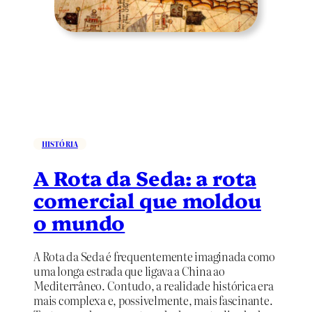
g
r
a
n
d
e
c
i
d
a
HISTÓRIA
d
A Rota da Seda: a rota
e
p
comercial que moldou
r
o mundo
é
-
c
A Rota da Seda é frequentemente imaginada como
o
uma longa estrada que ligava a China ao
l
Mediterrâneo. Contudo, a realidade histórica era
o
mais complexa e, possivelmente, mais fascinante.
m