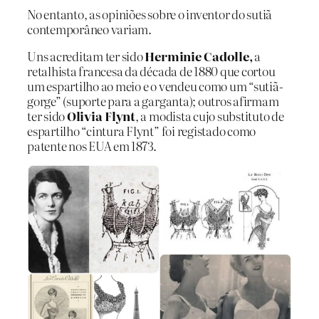
No entanto, as opiniões sobre o inventor do sutiã
contemporâneo variam.
Uns acreditam ter sido
Herminie Cadolle,
a
retalhista francesa da década de 1880 que cortou
um espartilho ao meio e o vendeu como um “sutiã-
gorge” (suporte para a garganta); outros afirmam
ter sido
Olivia Flynt
, a modista cujo substituto de
espartilho “cintura Flynt” foi registado como
patente nos EUA em 1873.