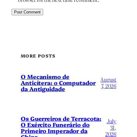
MORE POSTS
O Mecanismo de
August
Anticítera: o Computador
7, 2026
da Antiguidade
Os Guerreiros de Terracota:
July
O Exército Funerário do
31,
Primeiro Imperador da
2026
China