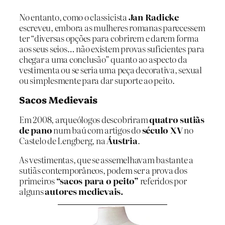
No entanto, como o classicista
Jan Radicke
escreveu, embora as mulheres romanas parecessem
ter “diversas opções para cobrirem e darem forma
aos seus seios… não existem provas suficientes para
chegar a uma conclusão” quanto ao aspecto da
vestimenta ou se seria uma peça decorativa, sexual
ou simplesmente para dar suporte ao peito.
Sacos Medievais
Em 2008, arqueólogos descobriram
quatro sutiãs
de pano
num baú com artigos do
século XV
no
Castelo de Lengberg, na
Áustria
.
As vestimentas, que se assemelhavam bastante a
sutiãs contemporâneos, podem ser a prova dos
primeiros
“sacos para o peito”
referidos por
alguns
autores medievais.