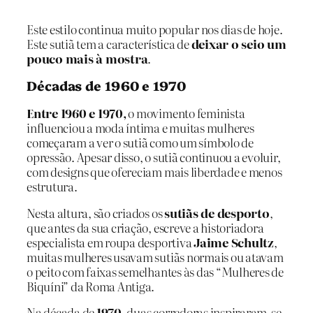
Este estilo continua muito popular nos dias de hoje.
Este sutiã tem a característica de
deixar o seio um
pouco mais à mostra
.
Décadas de 1960 e 1970
Entre 1960 e 1970,
o movimento feminista
influenciou a moda íntima e muitas mulheres
começaram a ver o sutiã como um símbolo de
opressão. Apesar disso, o sutiã continuou a evoluir,
com designs que ofereciam mais liberdade e menos
estrutura.
Nesta altura, são criados os
sutiãs de desporto
,
que antes da sua criação, escreve a historiadora
especialista em roupa desportiva
Jaime Schultz
,
muitas mulheres usavam sutiãs normais ou atavam
o peito com faixas semelhantes às das “Mulheres de
Biquíni” da Roma Antiga.
Na década de
1970
, duas corredoras inspiraram-se