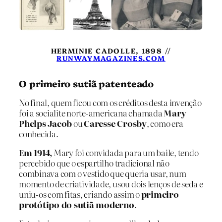
HERMINIE CADOLLE, 1898 //
RUNWAYMAGAZINES.COM
O primeiro sutiã patenteado
No final, quem ficou com os créditos desta invenção
foi a socialite norte-americana chamada
Mary
Phelps Jacob
ou
Caresse Crosby
, como era
conhecida.
Em 1914,
Mary foi convidada para um baile, tendo
percebido que o espartilho tradicional não
combinava com o vestido que queria usar, num
momento de criatividade, usou dois lenços de seda e
uniu-os com fitas, criando assim o
primeiro
protótipo do sutiã moderno
.