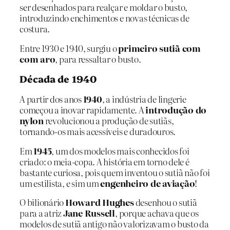
ser desenhados para realçar e moldar o busto,
introduzindo enchimentos e novas técnicas de
costura.
Entre 1930 e 1940, surgiu o
primeiro sutiã com
com aro
, para ressaltar o busto.
Década de 1940
A partir dos anos
1940
, a indústria de lingerie
começou a inovar rapidamente. A
introdução do
nylon
revolucionou a produção de sutiãs,
tornando-os mais acessíveis e duradouros.
Em
1945
, um dos modelos mais conhecidos foi
criado: o meia-copa. A história em torno dele é
bastante curiosa, pois quem inventou o sutiã não foi
um estilista, e sim um
engenheiro de aviação
!
O bilionário
Howard Hughes
desenhou o sutiã
para a atriz
Jane Russell
, porque achava que os
modelos de sutiã antigo não valorizavam o busto da