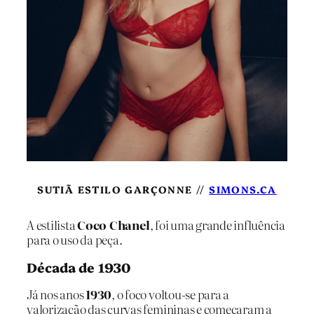
SUTIÃ ESTILO GARÇONNE //
SIMONS.CA
A estilista
Coco Chanel
, foi uma grande influência
para o uso da peça.
Década de 1930
Já nos anos
1930
, o foco voltou-se para a
valorização das curvas femininas e começaram a