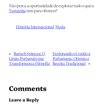
Não perca a oportunidade de explorar tudo o que a
Tuguinha
tem para oferecer!
História Internacional
Moda
←
Baruch Spinoza: O
Explorando o Cozido à
Gênio Português que
Portuguesa: Origens e
Transformou a Filosofia
Receita Tradicional
→
Comments
Leave a Reply