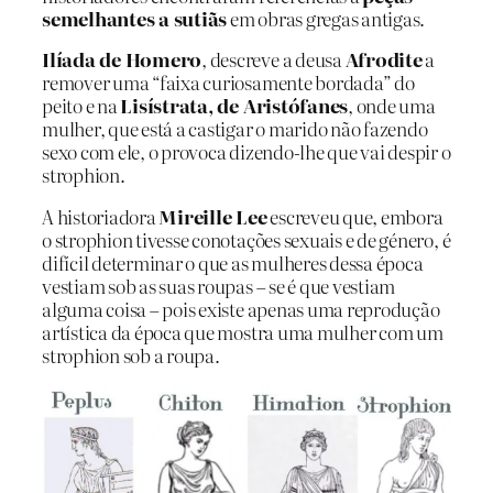
semelhantes a sutiãs
em obras gregas antigas.
Ilíada de Homero
, descreve a deusa
Afrodite
a
remover uma “faixa curiosamente bordada” do
peito e na
Lisístrata, de Aristófanes
, onde uma
mulher, que está a castigar o marido não fazendo
sexo com ele, o provoca dizendo-lhe que vai despir o
strophion.
A historiadora
Mireille Lee
escreveu que, embora
o strophion tivesse conotações sexuais e de género, é
difícil determinar o que as mulheres dessa época
vestiam sob as suas roupas – se é que vestiam
alguma coisa – pois existe apenas uma reprodução
artística da época que mostra uma mulher com um
strophion sob a roupa.