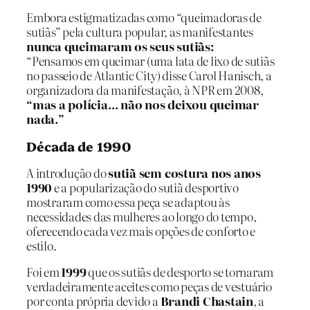
Embora estigmatizadas como “queimadoras de
sutiãs” pela cultura popular, as manifestantes
nunca queimaram os seus sutiãs:
“Pensamos em queimar (uma lata de lixo de sutiãs
no passeio de Atlantic City) disse Carol Hanisch, a
organizadora da manifestação, à NPR em 2008,
“mas a polícia… não nos deixou queimar
nada.”
Década de 1990
A introdução do
sutiã sem costura nos anos
1990
e a popularização do sutiã desportivo
mostraram como essa peça se adaptou às
necessidades das mulheres ao longo do tempo,
oferecendo cada vez mais opções de conforto e
estilo.
Foi em
1999
que os sutiãs de desporto se tornaram
verdadeiramente aceites como peças de vestuário
por conta própria devido a
Brandi Chastain
, a