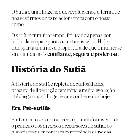
O Sutiã é uma lingerie que revolucionou a forma de
nos vestirmos e nos relacionarmos com o nosso
corpo.
O sutiã, por muito tempo, foi usado apenas por
baixo da roupa e para sustentar os seios. Hoje,
transporta uma nova proposta: a de que a mulher se
sinta ainda mais
confiante, segura e poderosa
.
História do Sutiã
A história do sutiã é repleta de curiosidades,
procura de libertação feminina e muita evolução
até chegarmos à lingerie que conhecemos hoje.
Era Pré-sutiãs
Embora não se saiba ao certo quando foi inventado
o primeiro dos diversos precursores do sutiã, os
historiadores encontraram referências a
peças