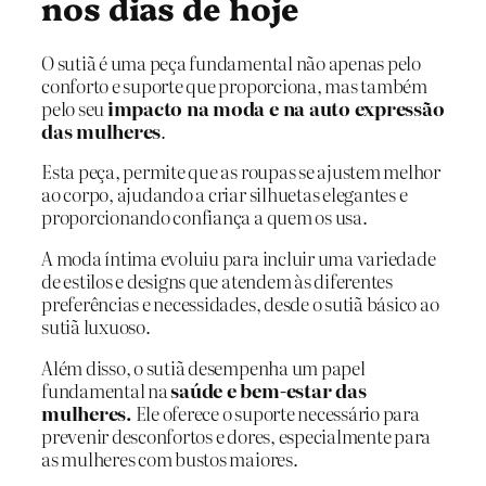
nos dias de hoje
O sutiã é uma peça fundamental não apenas pelo
conforto e suporte que proporciona, mas também
pelo seu
impacto na moda e na auto expressão
das mulheres
.
Esta peça, permite que as roupas se ajustem melhor
ao corpo, ajudando a criar silhuetas elegantes e
proporcionando confiança a quem os usa.
A moda íntima evoluiu para incluir uma variedade
de estilos e designs que atendem às diferentes
preferências e necessidades, desde o sutiã básico ao
sutiã luxuoso.
Além disso, o sutiã desempenha um papel
fundamental na
saúde e bem-estar das
mulheres.
Ele oferece o suporte necessário para
prevenir desconfortos e dores, especialmente para
as mulheres com bustos maiores.