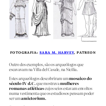
FOTOGRAFIA:
SARA M. HARVEY
, PATREON
Outro dos exemplos, são os arqueólogos que
escavavam na Villa del Casale, na Sicília.
Estes arqueólogos descobriram um
mosaico do
século IV d.C.
que mostrava
mulheres
romanas atléticas
cujos seios estavam envoltos
numa vestimenta que os estudiosos pensam poder
ser um
amictorium.