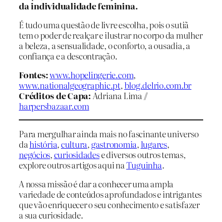
da individualidade feminina.
É tudo uma questão de livre escolha, pois o sutiã
tem o poder de realçar e ilustrar no corpo da mulher
a beleza, a sensualidade, o conforto, a ousadia, a
confiança e a descontração.
Fontes:
www.hopelingerie.com
,
www.nationalgeographic.pt
,
blog.delrio.com.br
Créditos de Capa:
Adriana Lima //
harpersbazaar.com
Para mergulhar ainda mais no fascinante universo
da
história
,
cultura
,
gastronomia
,
lugares
,
negócios
,
curiosidades
e diversos outros temas,
explore outros artigos aqui na
Tuguinha
.
A nossa missão é dar a conhecer uma ampla
variedade de conteúdos aprofundados e intrigantes
que vão enriquecer o seu conhecimento e satisfazer
a sua curiosidade.