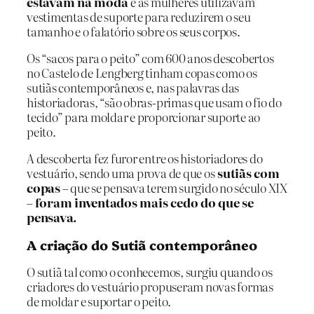
estavam na moda
e as mulheres utilizavam
vestimentas de suporte para reduzirem o seu
tamanho e o falatório sobre os seus corpos.
Os “sacos para o peito” com 600 anos descobertos
no Castelo de Lengberg tinham copas como os
sutiãs contemporâneos e, nas palavras das
historiadoras, “são obras-primas que usam o fio do
tecido” para moldar e proporcionar suporte ao
peito.
A descoberta fez furor entre os historiadores do
vestuário, sendo uma prova de que os
sutiãs com
copas
– que se pensava terem surgido no século XIX
–
foram inventados mais cedo do que se
pensava.
A criação do Sutiã contemporâneo
O sutiã tal como o conhecemos, surgiu quando os
criadores do vestuário propuseram novas formas
de moldar e suportar o peito.