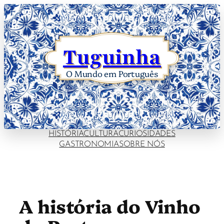
Skip
to
content
Tuguinha
O Mundo em Português
HISTÓRIA
CULTURA
CURIOSIDADES
GASTRONOMIA
SOBRE NÓS
A história do Vinho