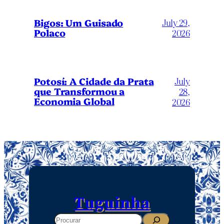
Bigos: Um Guisado
July 29,
Polaco
2026
July
Potosí: A Cidade da Prata
que Transformou a
28,
Economia Global
2026
Tuguinha
Search