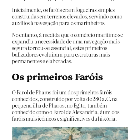
Inicialmente, os faróis eram fogueiras simples
construídas em terrenos elevados, servindo como
auxílios à navegação para os marinheiros.
No entanto, à medida que o comércio marítimo se
expandiu a necessidade de uma navegação mais
segura tornou-se essencial, estes primeiros
balizadores evoluíram para estruturas mais
permanentes e elaboradas.
Os primeiros Faróis
O Farol de Pharos foi um dos primeiros faróis
conhecidos, construído por volta de 280 a.C. na
pequena ilha de Pharos, no Egito, também
conhecido como o Farol de Alexandria, é um dos
faróis mais icónicos e significativos da história.