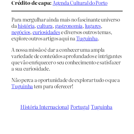
Crédito de capa:
Agenda Cultural do Porto
Para mergulhar ainda mais no fascinante universo
da
história
,
cultura
,
gastronomia
,
lugares
,
negócios
,
curiosidades
e diversos outros temas,
explore outros artigos aqui na
Tuguinha
.
A nossa missão é dar a conhecer uma ampla
variedade de conteúdos aprofundados e intrigantes
que vão enriquecer o seu conhecimento e satisfazer
a sua curiosidade.
Não perca a oportunidade de explorar tudo o que a
Tuguinha
tem para oferecer!
História Internacional
Portugal
Tuguinha