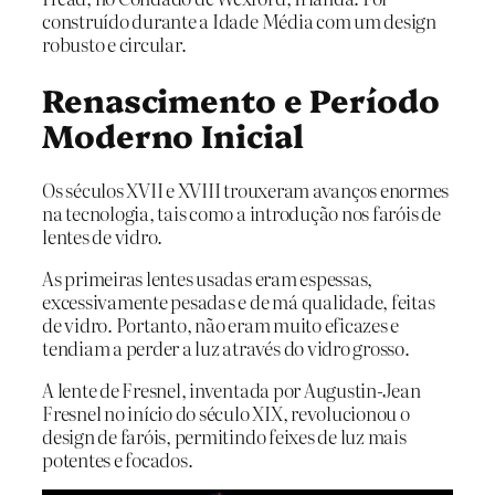
construído durante a Idade Média com um design
robusto e circular.
Renascimento e Período
Moderno Inicial
Os séculos XVII e XVIII trouxeram avanços enormes
na tecnologia, tais como a introdução nos faróis de
lentes de vidro.
As primeiras lentes usadas eram espessas,
excessivamente pesadas e de má qualidade, feitas
de vidro. Portanto, não eram muito eficazes e
tendiam a perder a luz através do vidro grosso.
A lente de Fresnel, inventada por Augustin-Jean
Fresnel no início do século XIX, revolucionou o
design de faróis, permitindo feixes de luz mais
potentes e focados.