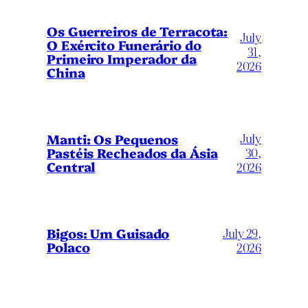
Os Guerreiros de Terracota:
July
O Exército Funerário do
31,
Primeiro Imperador da
2026
China
July
Manti: Os Pequenos
Pastéis Recheados da Ásia
30,
Central
2026
Bigos: Um Guisado
July 29,
Polaco
2026