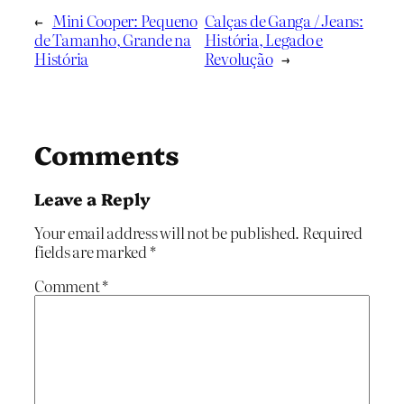
←
Mini Cooper: Pequeno
Calças de Ganga / Jeans:
de Tamanho, Grande na
História, Legado e
História
Revolução
→
Comments
Leave a Reply
Your email address will not be published.
Required
fields are marked
*
Comment
*