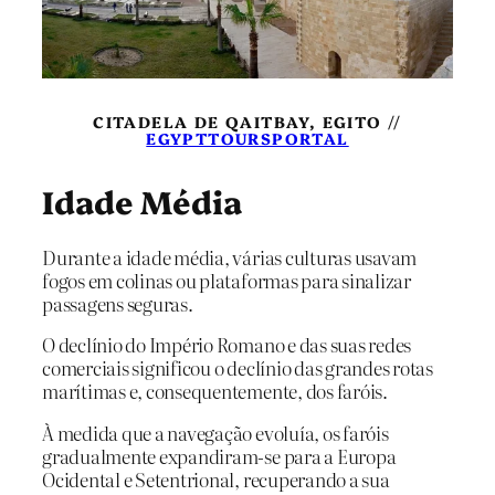
CITADELA DE QAITBAY, EGITO //
EGYPTTOURSPORTAL
Idade Média
Durante a idade média, várias culturas usavam
fogos em colinas ou plataformas para sinalizar
passagens seguras.
O declínio do Império Romano e das suas redes
comerciais significou o declínio das grandes rotas
marítimas e, consequentemente, dos faróis.
À medida que a navegação evoluía, os faróis
gradualmente expandiram-se para a Europa
Ocidental e Setentrional, recuperando a sua