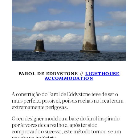
FAROL DE EDDYSTONE //
LIGHTHOUSE
ACCOMMODATION
A construção do Farol de Eddystone teve de ser o
mais perfeita possível, pois as rochas no local eram
extremamente perigosas.
O seu designer modelou a base do farol inspirado
por árvores de carvalho e, após ter sido
comprovado o sucesso, este método tornou-se um
padrão na indústria.