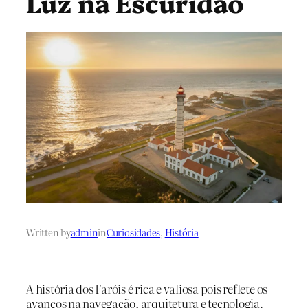
Luz na Escuridão
Written by
admin
in
Curiosidades
, 
História
A história dos Faróis é rica e valiosa pois reflete os
avanços na navegação, arquitetura e tecnologia.