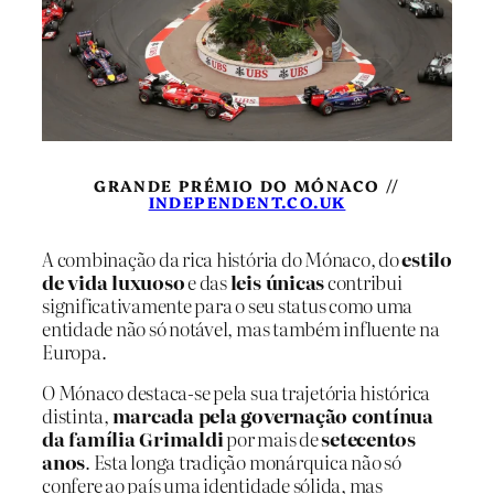
GRANDE PRÉMIO DO MÓNACO //
INDEPENDENT.CO.UK
A combinação da rica história do Mónaco, do
estilo
de vida luxuoso
e das
leis únicas
contribui
significativamente para o seu status como uma
entidade não só notável, mas também influente na
Europa.
O Mónaco destaca-se pela sua trajetória histórica
distinta,
marcada pela governação contínua
da família Grimaldi
por mais de
setecentos
anos
. Esta longa tradição monárquica não só
confere ao país uma identidade sólida, mas