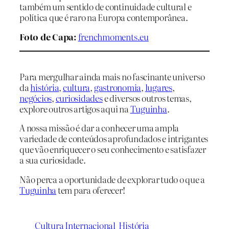
também um sentido de continuidade cultural e
política que é raro na Europa contemporânea.
Foto de Capa:
frenchmoments.eu
Para mergulhar ainda mais no fascinante universo
da
história
,
cultura
,
gastronomia
,
lugares
,
negócios
,
curiosidades
e diversos outros temas,
explore outros artigos aqui na
Tuguinha
.
A nossa missão é dar a conhecer uma ampla
variedade de conteúdos aprofundados e intrigantes
que vão enriquecer o seu conhecimento e satisfazer
a sua curiosidade.
Não perca a oportunidade de explorar tudo o que a
Tuguinha
tem para oferecer!
Cultura Internacional
História