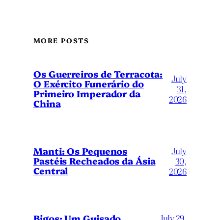
MORE POSTS
Os Guerreiros de Terracota:
July
O Exército Funerário do
31,
Primeiro Imperador da
2026
China
July
Manti: Os Pequenos
Pastéis Recheados da Ásia
30,
Central
2026
Bigos: Um Guisado
July 29,