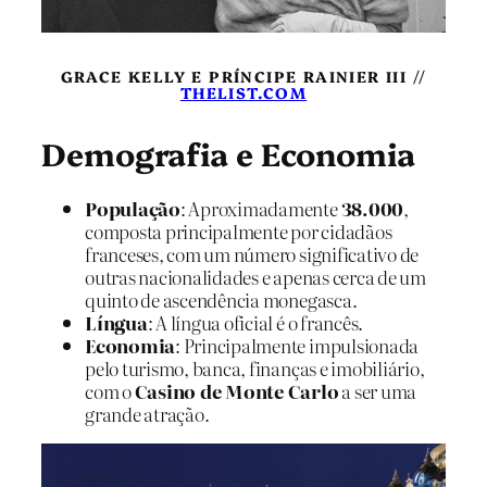
GRACE KELLY E PRÍNCIPE RAINIER III //
THELIST.COM
Demografia e Economia
População
: Aproximadamente
38.000
,
composta principalmente por cidadãos
franceses, com um número significativo de
outras nacionalidades e apenas cerca de um
quinto de ascendência monegasca.
Língua
: A língua oficial é o francês.
Economia
: Principalmente impulsionada
pelo turismo, banca, finanças e imobiliário,
com o
Casino de Monte Carlo
a ser uma
grande atração.