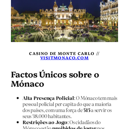
CASINO DE MONTE CARLO //
VISITMONACO.COM
Factos Únicos sobre o
Mónaco
Alta Presença Policial
: O Mónaco tem mais
pessoal policial per capita do que a maioria
dos países, com uma força de
515
a servir os
seus 38.000 habitantes.
Restrições ao Jogo
: Os cidadãos do
Mónaco estão
proibidos de jogar
nos