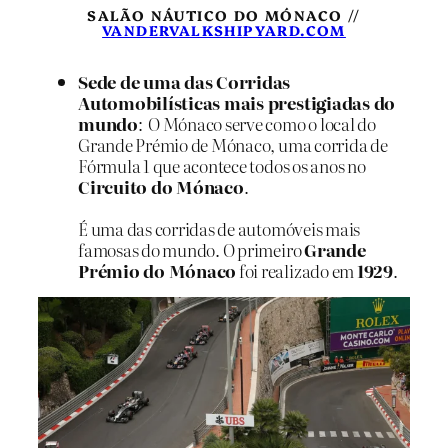
SALÃO NÁUTICO DO MÓNACO //
VANDERVALKSHIPYARD.COM
Sede de uma das Corridas
Automobilísticas mais prestigiadas do
mundo
: O Mónaco serve como o local do
Grande Prémio de Mónaco, uma corrida de
Fórmula 1 que acontece todos os anos no
Circuito do Mónaco
.
É uma das corridas de automóveis mais
famosas do mundo. O primeiro
Grande
Prémio do Mónaco
foi realizado em
1929
.