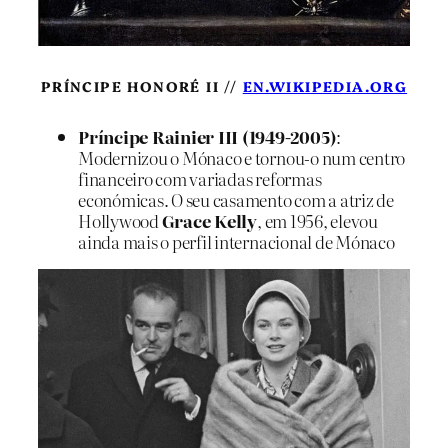
PRÍNCIPE HONORÉ II //
EN.WIKIPEDIA.ORG
Príncipe Rainier III (1949-2005)
:
Modernizou o Mónaco e tornou-o num centro
financeiro com variadas reformas
económicas. O seu casamento com a atriz de
Hollywood
Grace Kelly
, em 1956, elevou
ainda mais o perfil internacional de Mónaco