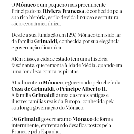
O
Mónaco
é um pequeno mas proeminente
Principado na
Riviera Francesa
, é conhecido pela
sua rica história, estilo de vida luxuoso e estrutura
sócio econômica única.
Desde a sua fundação em 1297, Mônaco tem sido lar
da família
Grimaldi
, conhecida por sua elegância
e governação dinâmica.
Além disso, a cidade estado tem uma história
fascinante, que remonta à Idade Média, quando era
uma fortaleza contra os piratas.
Atualmente, o
Mónaco
, é governado pelo chefe da
Casa de Grimaldi
, o
Príncipe Alberto II
.
A família
Grimaldi
é uma das mais antigas e
ilustres famílias reais da Europa, conhecida pela
sua longa governação do Mónaco.
Os
Grimaldi
governaram o
Mónaco
de forma
intermitente, enfrentando desafios postos pela
França e pela Espanha.