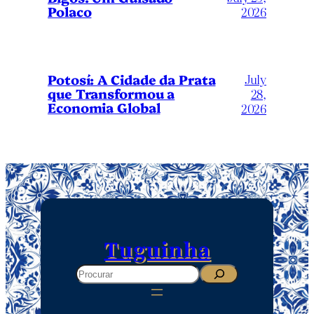
Polaco
2026
July
Potosí: A Cidade da Prata
que Transformou a
28,
Economia Global
2026
Tuguinha
Search