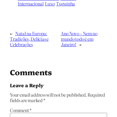
Internacional
Luxo
Tuguinha
←
Natal na Europa:
Ano Novo – Nem no
Tradições, Delícias e
mundo todo é em
Celebrações
Janeiro!
→
Comments
Leave a Reply
Your email address will not be published.
Required
fields are marked
*
Comment
*