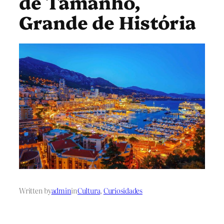
de Tamanho,
Grande de História
Written by
admin
in
Cultura
, 
Curiosidades